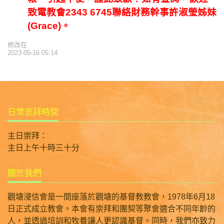
致電教會2343 6745聯絡財務幹事許淑瑩姊妹
(Grace)。
修改在
2023-05-16 05:14
日常崇拜時間
主日崇拜：
主日上午十時三十分
關於我們
觀塘浸信會是一間座落於觀塘的基督教教會，1978年6月18
日正式成立教會。本會有崇拜和團契等聚會適合不同年齡的
人，並透過培訓和牧養讓人更認識基督。同時，我們亦致力