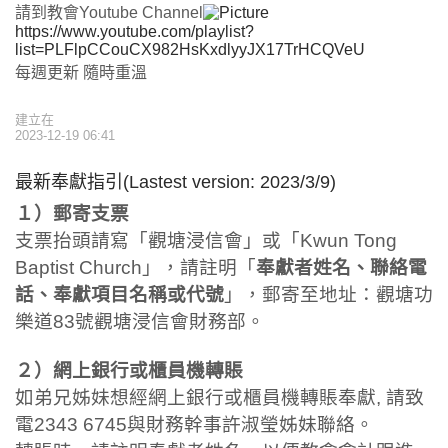
請到教會Youtube Channel
https://www.youtube.com/playlist?
list=PLFlpCCouCX982HsKxdlyyJX17TrHCQVeU
每週更新 隨時重溫
建立在
2023-12-19 06:41
最新奉獻指引(Lastest version: 2023/3/9)
１）
郵寄支票
支票抬頭請寫「觀塘浸信會」或「Kwun Tong
Baptist Church」，請註明「
奉獻者姓名、聯絡電
話、奉獻項目名稱或代號
」，郵寄至地址：觀塘功
樂道83號觀塘浸信會財務部。
２）網上銀行或櫃員機轉賬
如弟兄姊妹想經網上銀行或櫃員機轉賬奉獻, 請致
電2343 6745與財務幹事
許淑瑩姊妹
聯絡。