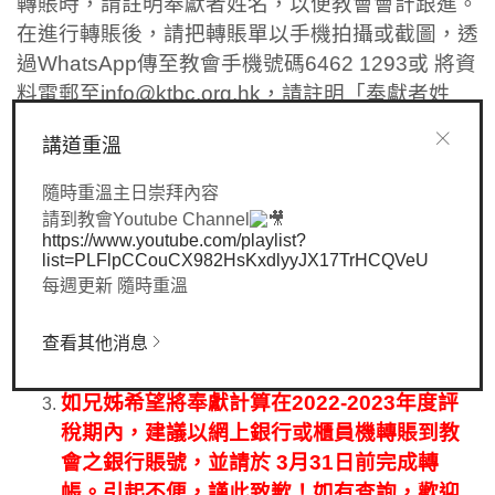
轉賬時，請註明奉獻者姓名，以便教會會計跟進。
在進行轉賬後，請把轉賬單以手機拍攝或截圖，透
過WhatsApp傳至教會手機號碼6462 1293或 將資
料電郵至info@ktbc.org.hk，請註明「奉獻者姓
名、聯絡電話、奉獻項目名稱或代號」。
講道重溫
備註：
隨時重溫主日崇拜內容
奉獻項目名稱及代號 : 1) 經常費 2) 感恩 3) 慈惠 4) 差
請到教會Youtube Channel
https://www.youtube.com/playlist?
傳 5) 維修基金 6) 其他（請註明…）
list=PLFlpCCouCX982HsKxdlyyJX17TrHCQVeU
請於轉賬完成後盡快通知本會奉獻者的個人資料及奉
每週更新 隨時重溫
獻項目，否則將以 「主知名」 身份把奉獻金額記入本
會經常收入內， 倘若遲交者稍後能補回奉獻的轉賬憑
查看其他消息
證，並經教會核實，此款項亦會記入奉獻者的奉獻之
內。
如兄姊希望將奉獻計算在2022-2023年度評
稅期內，建議以網上銀行或櫃員機轉賬到教
會之銀行賬號，並請於 3月31日前完成轉
帳。引起不便，謹此致歉！如有查詢，歡迎