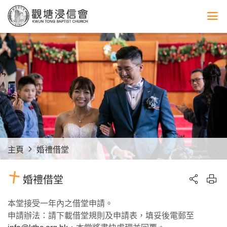
主頁
婚禮借堂
婚禮借堂
本堂接受一年內之借堂申請。
申請辦法：請下載借堂規則及申請表，填妥後電郵至