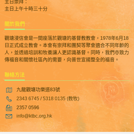
主日崇拜：
主日上午十時三十分
關於我們
觀塘浸信會是一間座落於觀塘的基督教教會，1978年6月18
日正式成立教會。本會有崇拜和團契等聚會適合不同年齡的
人，並透過培訓和牧養讓人更認識基督。同時，我們亦致力
傳福音和關懷社區內的需要，向普世宣揚整全的福音。
聯絡方法
九龍觀塘功樂道83號
2343 6745
/
5318 0135 (教牧)
2357 0596
info@ktbc.org.hk