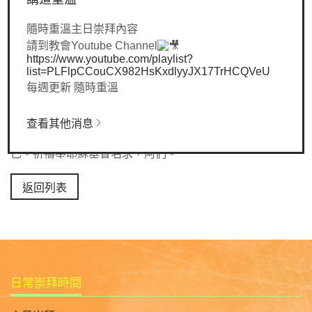
儀式的信徒」與「講一套做一套的信徒」以為神只顧祭物，
隨時重溫主日崇拜內容
以為神只在乎外在言論不在乎內在生命的真實。只獻上物質
請到教會Youtube Channel
為祭的人就如「忘記神」一樣，但凡以「感謝」獻上為祭的
https://www.youtube.com/playlist?
便是榮耀神。最後一節提醒我們，那遵從神誡命的，神必拯
list=PLFlpCCouCX982HsKxdlyyJX17TrHCQVeU
救。今天，神命令我們：不要靠自己，靠神，並以「感謝」
每週更新 隨時重溫
獻上為祭給神。
🙏🏻主啊，我們感謝祢，因為一切都是來自祢，我們沒有可
查看其他消息
誇的。求聖靈提醒我們，不要再靠自己後，又意圖誇耀自
己。祈禱奉耶穌基督名求，阿們。
返回列表
日常崇拜時間