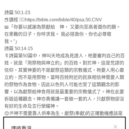
詩篇 50:1-23
📕讀經 👉🏻https://bible.com/bible/40/psa.50.CNV
📖「你要以感謝為祭獻給 神， 又要向至高者還你的願。
在患難的日子，你呼求我。 我必搭救你，你也必尊敬
我。”」
詩篇 50:14-15
🔖詩篇第50篇中，神叫天地成為見證人，祂要審判自己的百
姓，就是「用祭物與神立約」的百姓。對於神，這是荒謬的
信仰，其實神要的不是獻祭這類的宗教儀式，祂要人用心靈
立約，而不是用祭物。當時百姓附近的民族相信神需要人類
的祭物作為食物，因此以色列人可能也受了這類觀念的影
響，以為獻祭給神食用就是最重要的宗教儀式了。神在此要
拆毀這種觀念。神亦責備講一套做一套的人，只獻祭物卻沒
有好的生命及言行榮耀神。
😌💭神不需要靠人供奉為生，獻祭(奉獻)的正確動機應該是
感恩，人要謙卑的知道自己不能靠自己，一切都是來自神，
因此回報神感恩的祭物，這樣的奉獻才是神要的。「僅在乎
講道重溫