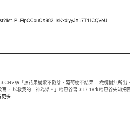
aylist?list=PLFlpCCouCX982HsKxdlyyJX17TrHCQVeU
/bible/40/HAB.3.CNV📖「無花果樹縱不發芽，葡萄樹不結果， 橄欖樹無
我的 神為樂。」‭‭哈巴谷書‬ ‭3‬:‭17‬-‭18‬🔖哈巴谷先知
看更多