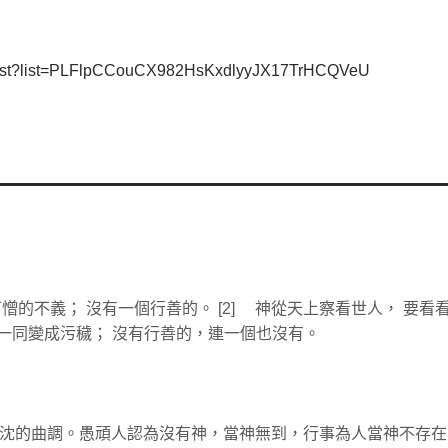
aylist?list=PLFlpCCouCX982HsKxdlyyJX17TrHCQVeU
了可憎的不義； 沒有一個行善的。 [2] 神從天上察看世人， 要看
道，一同變成污穢； 沒有行善的，連一個也沒有。
低沈的曲調。愚頑人認為沒有神，當神無到，行事為人當神不存