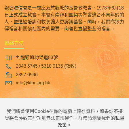
觀塘浸信會是一間座落於觀塘的基督教教會，1978年6月18
日正式成立教會。本會有崇拜和團契等聚會適合不同年齡的
人，並透過培訓和牧養讓人更認識基督。同時，我們亦致力
傳福音和關懷社區內的需要，向普世宣揚整全的福音。
聯絡方法
九龍觀塘功樂道83號
2343 6745
/
5318 0135 (教牧)
2357 0596
info@ktbc.org.hk
|
|
|
主頁
觀塘浸信會幼稚園
翠林邨浸信會幼稚園
觀塘浸信會彩明幼稚園
我們將會使用Cookie在你的電腦上儲存資料，如果你不接
受將會導致某些功能無法正常運作，詳情請瀏覽我們的
私隱
政策
。
©2026 觀塘浸信會 版權所有，不得轉載。