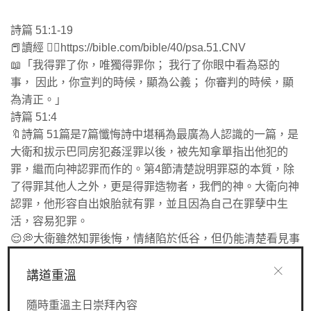
詩篇 51:1-19
📕讀經 👉🏻https://bible.com/bible/40/psa.51.CNV
📖「我得罪了你，唯獨得罪你； 我行了你眼中看為惡的
事， 因此，你宣判的時候，顯為公義； 你審判的時候，顯
為清正。」
詩篇 51:4
🔖詩篇 51篇是7篇懺悔詩中堪稱為最廣為人認識的一篇，是
大衛和拔示巴同房犯姦淫罪以後，被先知拿單指出他犯的
罪，繼而向神認罪而作的。第4節清楚說明罪惡的本質，除
了得罪其他人之外，更是得罪造物者，我們的神。大衛向神
認罪，他形容自出娘胎就有罪，並且因為自己在罪孽中生
活，容易犯罪。
😌💭大衛雖然知罪後悔，情緒陷於低谷，但仍能清楚看見事
實的真相，當先知拿單指出他的罪，他即時認罪。大衛認罪
後求神更新他內在的生命。如果我們一直不認知、不承認自
講道重溫
己有罪，就一直不會認罪，不認罪就不能被神更新生命。一
隨時重溫主日崇拜內容
直帶着罪生活就會與神隔離，生命便會越來越黑暗。我們身