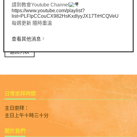
請到教會Youtube Channel
邊若有一個像先知拿單一樣，對我們誠實敢言的人，是很重
https://www.youtube.com/playlist?
要的，求神賜給我們。
list=PLFlpCCouCX982HsKxdlyyJX17TrHCQVeU
🙏🏻主啊，差派我們身邊的人指出我們的罪，求聖靈在我們
每週更新 隨時重溫
心裏提醒我們，承認自己的罪，求神更新我們，使我們重新
有正直的靈，與主同行。祈禱奉耶穌基督名求，阿們。
查看其他消息
返回列表
日常崇拜時間
主日崇拜：
主日上午十時三十分
關於我們